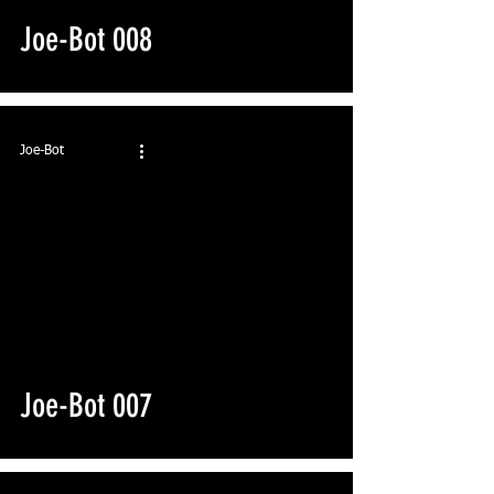
Joe-Bot 008
Joe-Bot
video
Joe-Bot 007