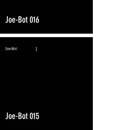
Joe-Bot 016
Joe-Bot
video
Joe-Bot 015